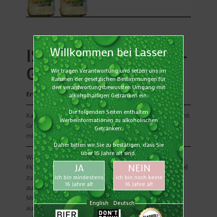
ISO-SPORT ZITRONE-
GRAPEFRUIT
Erfrischend anders!
Kalorienreduziertes isotonisches Erfrischungsgetränk mit
Grapefruit und Zitrone mit einem Fruchtsaftgehalt von
mindestens 6 %; mit 6 Vitaminen und 2 Mineralsalzen.
Während und nach dem Sport benötigt der Körper viel
Flüssigkeit, um leistungsfähig zu bleiben und sich schnell
zu regenerieren. Kalorienreduziert, mit einer
ausgewogenen Kombination von Vitaminen und
Mineralstoffen, die vom Körper schnell
aufgenommen werden. Schmeckt fruchtig-herb