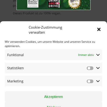
erfrischend und stillt den Durst auf natürliche und
praktische Art.
Dieses Produkt ist zu 100% vegan.
Cookie-Zustimmung
verwalten
Wir verwenden Cookies, um unsere Website und unseren Service zu
optimieren.
Funktional
Immer aktiv
Statistiken
JUGENDSCHUTZ
KONTAKT & ANFAHRT
IMPRESSUM
Marketing
DATENSCHUTZ
Akzeptieren