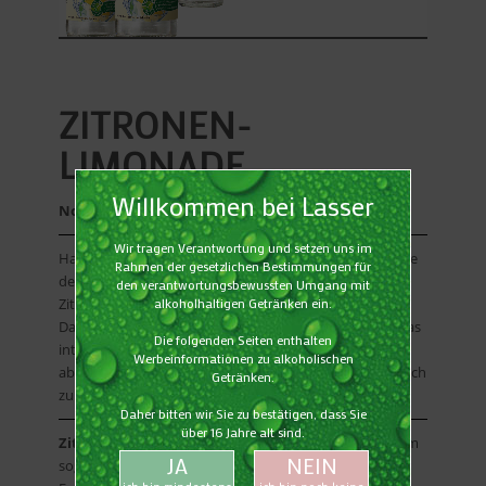
ZITRONEN-
LIMONADE
Noch mehr Geschmack – noch mehr Frische!
Hat ein ausgewogenes Süße-Säure-Verhältnis. Die Säure
der Libella Zitronenlimonade wird durch ein Salz der
Zitronensäure (Natriumcitrat) etwas angehoben.
Dadurch wird der saure Geschmack der Limonade etwas
intensiviert, gleichzeitig aber durch den Zucker
abgerundet. Das zugesetzte Natriumcitrat trägt erheblich
zur Stabilität der Zitronenlimonade bei.
Zitronensäure
kommt in der Natur sehr häufig vor. Im
sogenannten „Zitronensäurezyklus” spielt sie beim