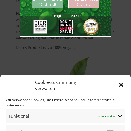
Energieabbau im Körper eine wichtige Rolle.
Natriumcitrat
ist ein Salz der Zitronensäure. Es
wird sehr häufig in der Lebensmittelindustrie eingesetzt,
um einen erfrischenden, angenehm säuerlichen
Geschmack zu erzielen. Weiterhin trägt Natriumcitrat zur
Verbesserung der Stabilität der Produkte bei.
Dieses Produkt ist zu 100% vegan.
Cookie-Zustimmung
verwalten
Wir verwenden Cookies, um unsere Website und unseren Service zu
optimieren.
Funktional
Immer aktiv