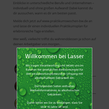
Einblicke in unterschiedliche Berufe und Unternehmen –
individuell und ohne großen Aufwand! Dabei kannst du
dir aussuchen, wann es dir am besten passt.
Melde dich jetzt auf www.praktikumswochen-bw.de an
und lasse dir einen individuellen Praktikumsplan für
erlebnisreiche Tage erstellen.
Wer weiß, vielleicht triffst du währenddessen ja schon auf
deinen Arbeitgeber von morgen…
9. JULI 2026
Preisverleihung der Finest Beer Selection
2026
12. MAI 2026
IFS-Zertifizierung
29. APRIL 2026
DLG – QUALITÄTSPRÜFUNG 2026