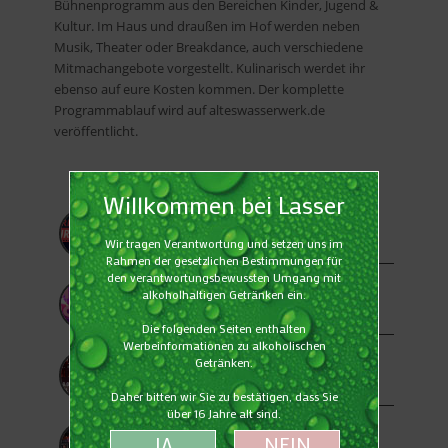
Bühnenprogramm aus den Bereichen Kinder, Jugend &
Kultur. Im Haus und draußen im Hof werden neben
Musik, Theater oder Breakdance, auch verschiedene
Mitmachangebote vorgestellt. Kulinarisch werdet ihr
ebenso auf eure Kosten kommen. Der komplette
Programmablauf wird auf
alteswasserwerk.de
veröffentlicht.
27. MAI 2026
Kieswerk Open Air 2026
22. MAI 2026
Sommersound Schopfheim – 16.07. bis
19.07.2026
22. MAI 2026
Baden in Blut am 17./18.07.2026
11. MAI 2026
3-Länder-Stadt-Festival – 12.06. bis