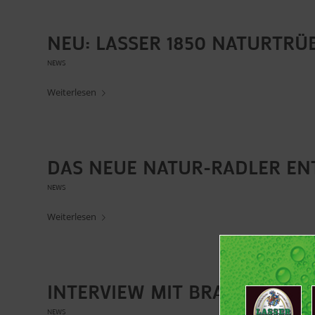
NEU: LASSER 1850 NATURTRÜB
NEWS
Weiterlesen
DAS NEUE NATUR-RADLER EN
NEWS
Weiterlesen
INTERVIEW MIT BRAUMEISTE
NEWS