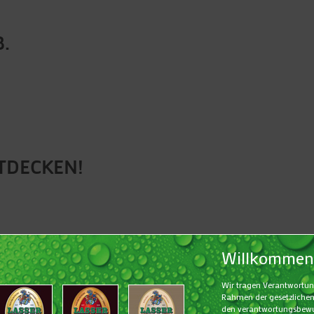
.
TDECKEN!
R KLAUS-DIETER WAGNER