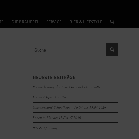
TS
DIE BRAUEREI
SERVICE
BIER & LIFESTYLE
NEUESTE BEITRÄGE
Preisverleihung der Finest Beer Selection 2026
Kieswerk Open Air 2026
Sommersound Schopfheim – 16.07. bis 19.07.2026
Baden in Blut am 17./18.07.2026
IFS-Zertifizierung