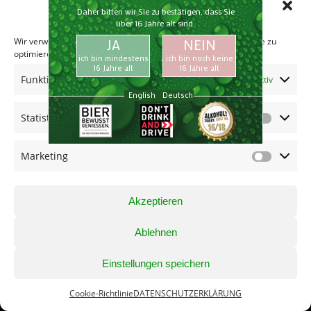
Enfold WordPress Theme
verwalten
Wir verwenden Cookies, um unsere Website und unseren Service zu
optimieren.
Funktional
Immer aktiv
Statistiken
Marketing
Akzeptieren
Ablehnen
Einstellungen speichern
Cookie-Richtlinie
DATENSCHUTZERKLÄRUNG