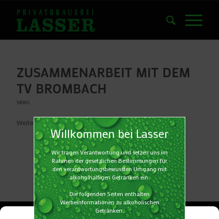
ZUSAMMENARBEIT MIT DEM
TV BROMBACH
NEWS
Weiterlesen
© COPYRIGHT - PRIVATBRAUEREI LASSER GMBH & CO.KG -
powered by
Cookie-Zustimmung