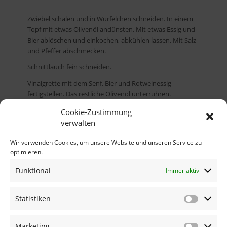
Zwiebel schälen und in Würfelchen schneiden. In einem
Topf mit etwas Olivenöl andünsten. Mit etwas Essig und
Bier ablöschen und einkochen, abkühlen lassen. Mit Salz
und Pfeffer abschmecken.
Schnittlauch fein schneiden.
Vinaigrette mit dem Senf, Bier und Rotweinessig
fertigstellen. Das restliche Olivenöl unterrühren.
Cookie-Zustimmung
verwalten
Vorspeisen
Wir verwenden Cookies, um unsere Website und unseren Service zu
optimieren.
Hauptspeisen
Funktional
Immer aktiv
Desserts
Statistiken
JUGENDSCHUTZ
KONTAKT & ANFAHRT
IMPRESSUM
Marketing