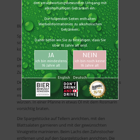
Blattsalate waschen und trocken schleudern.
Spargel schälen, grüner Spargel nur im unteren Teil
schälen. Die Spitzen ca. 4 cm lang abschneiden und
kochen.
Die Spargelenden in Stücke schneiden und in Olivenöl in
einer Pfanne weich dünsten, mit Salz, Pfeffer und etwas
Zucker abschmecken.
Den Lachs portionieren und so zusammenklappen, dass
ein Medaillon entsteht. Mit dem Speck umwickeln und
mit einem Zahnstocher fixieren. Mit Salz und Pfeffer
würzen. In einer Pfanne in etwas Öl mit dem Rosmarin
vorsichtig braten.
Die Spargelstücke auf Tellern anrichten, mit den
Blattsalaten garnieren und mit der gewünschten
Vinaigrette marinieren. Beim Lachs den Zahnstocher
entfernen und auf den Spargelstücken anrichten. Die