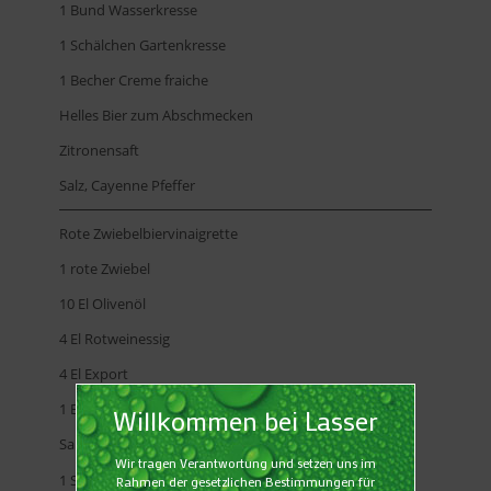
1 Bund Wasserkresse
1 Schälchen Gartenkresse
1 Becher Creme fraiche
Helles Bier zum Abschmecken
Zitronensaft
Salz, Cayenne Pfeffer
Rote Zwiebelbiervinaigrette
1 rote Zwiebel
10 El Olivenöl
4 El Rotweinessig
4 El Export
1 El grober Senf
Salz, Pfeffer
1 Sträußchen Schnittlauch