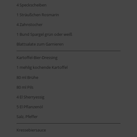
4 Speckscheiben
1 Sträußchen Rosmarin
4 Zahnstocher
1 Bund Spargel grün oder weiß
Blattsalate zum Garnieren
Kartoffel-Bier-Dressing
1 mehlig kochende Kartoffel
80 ml Brühe
80 ml Pils
4 El Sherryessig
5 El Pflanzenöl
Salz, Pfeffer
Kressebiersauce